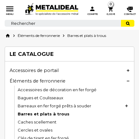
0



MENU
COMPTE
0,00 €
CONTACT
home

Éléments de ferronnerie

Barres et plats à trous
LE CATALOGUE
Accessoires de portail

Éléments de ferronnerie

Accessoires de décoration en fer forgé
Bagues et Coulisseaux
Barreaux en fer forgé prêts à souder

Barres et plats à trous
Caches scellement
Cercles et ovales
Clés de tirant en fer forgé