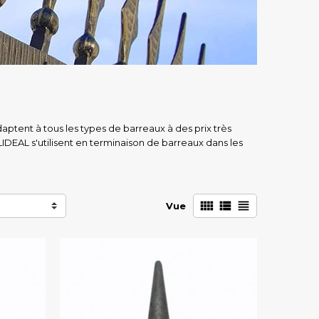
ptent à tous les types de barreaux à des prix très
TALIDEAL s'utilisent en terminaison de barreaux dans les



Vue