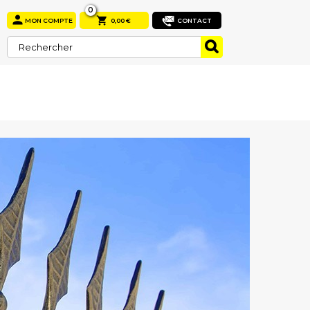
0


MON COMPTE
0,00 €
CONTACT