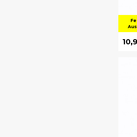
Fe
Aust
10,