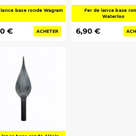
 lance base ronde Wagram
Fer de lance base ro
Waterloo
90 €
6,90 €
ACHETER
ACH