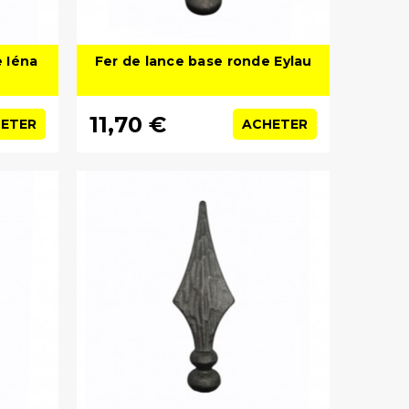
e Iéna
Fer de lance base ronde Eylau
11,70 €
ETER
ACHETER