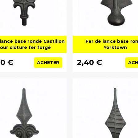
 lance base ronde Castillon
Fer de lance base ro
our clôture fer forgé
Yorktown
00 €
2,40 €
ACHETER
ACH