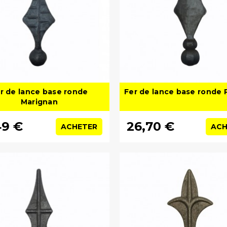
r de lance base ronde
Fer de lance base ronde P
Marignan
49 €
26,70 €
ACHETER
ACH