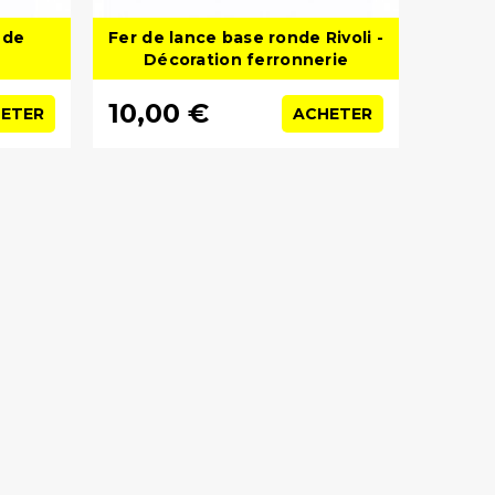
nde
Fer de lance base ronde Rivoli -
Décoration ferronnerie
10,00 €
ETER
ACHETER