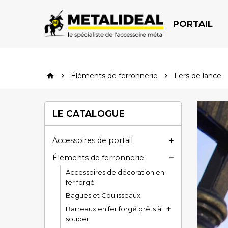
PORTAIL
Éléments de ferronnerie
Fers de lance


home
LE CATALOGUE
Accessoires de portail

Éléments de ferronnerie

Accessoires de décoration en
fer forgé
Bagues et Coulisseaux
Barreaux en fer forgé prêts à

souder