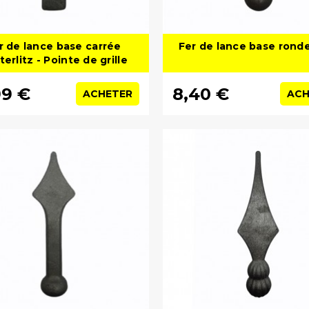
r de lance base carrée
Fer de lance base rond
erlitz - Pointe de grille
99 €
8,40 €
ACHETER
ACH