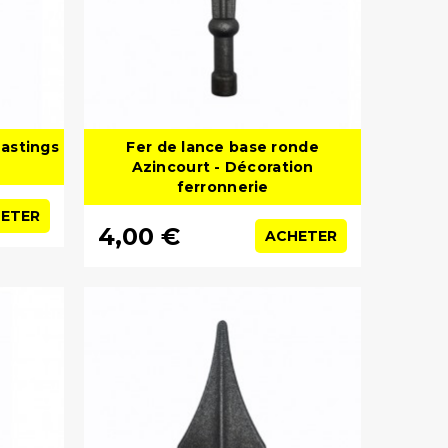
Hastings
Fer de lance base ronde
Azincourt - Décoration
ferronnerie
ETER
4,00 €
ACHETER