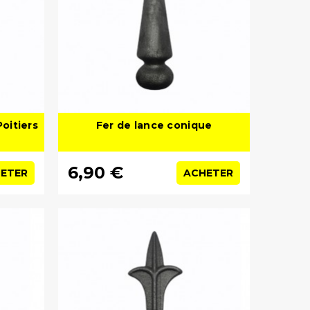
oitiers
Fer de lance conique
6,90 €
ETER
ACHETER