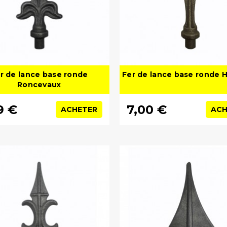
r de lance base ronde
Fer de lance base ronde 
Roncevaux
9 €
7,00 €
ACHETER
ACH