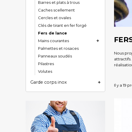
Barres et plats à trous
Caches scellement
Cercles et ovales
Clés de tirant en fer forgé
Fers de lance
FER
Mains courantes

Palmettes et rosaces
Nous prop
Panneaux soudés
attractif
Pilastres
réalisatio
Volutes
Garde corps inox

Il y a 19 p