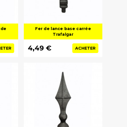
nde
Fer de lance base carrée
Trafalgar
4,49 €
ETER
ACHETER