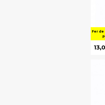
Fer de
p
13,