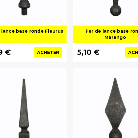
 lance base ronde Fleurus
Fer de lance base ro
Marengo
9 €
5,10 €
ACHETER
ACH