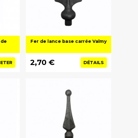
nde
Fer de lance base carrée Valmy
2,70 €
ETER
DÉTAILS