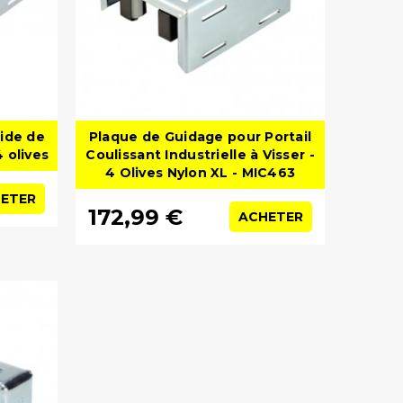
ide de
Plaque de Guidage pour Portail
4 olives
Coulissant Industrielle à Visser -
4 Olives Nylon XL - MIC463
ETER
172,99 €
ACHETER