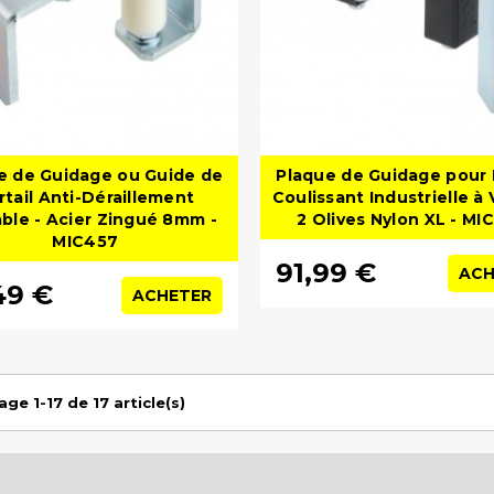
e de Guidage ou Guide de
Plaque de Guidage pour 
rtail Anti-Déraillement
Coulissant Industrielle à 
ble - Acier Zingué 8mm -
2 Olives Nylon XL - MI
MIC457
91,99 €
ACH
49 €
ACHETER
age 1-17 de 17 article(s)