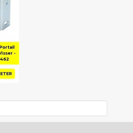
Portail
Visser -
C462
ETER