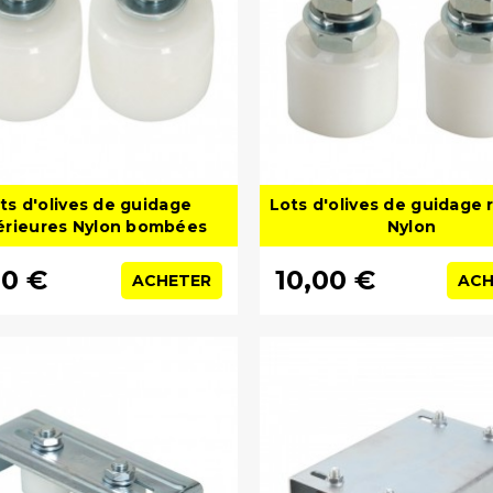
ts d'olives de guidage
Lots d'olives de guidage 
érieures Nylon bombées
Nylon
00 €
10,00 €
ACHETER
ACH