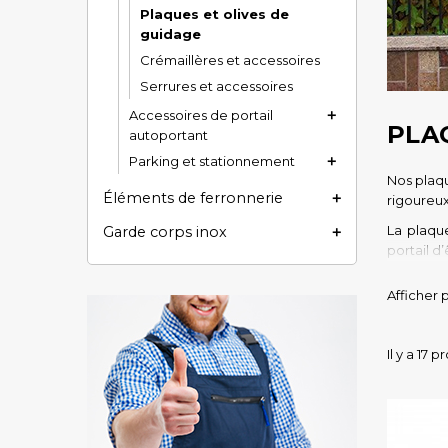
Plaques et olives de
guidage
Crémaillères et accessoires
Serrures et accessoires
Accessoires de portail

PLA
autoportant
Parking et stationnement

Nos plaqu
Éléments de ferronnerie

rigoureux
La plaque
Garde corps inox

portail d
Les olive
Afficher 
Il y a 17 p