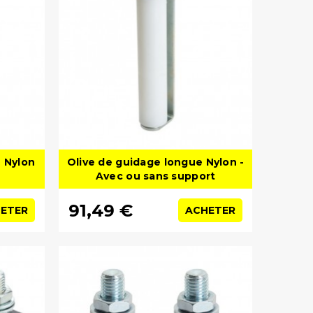
u Nylon
Olive de guidage longue Nylon -
Avec ou sans support
91,49 €
ETER
ACHETER