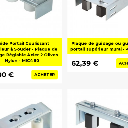
ide Portail Coulissant
Plaque de guidage ou gu
ieur à Souder - Plaque de
portail supérieur mural - 
ge Réglable Acier 2 Olives
Nylon - MIC460
62,39 €
ACH
00 €
ACHETER