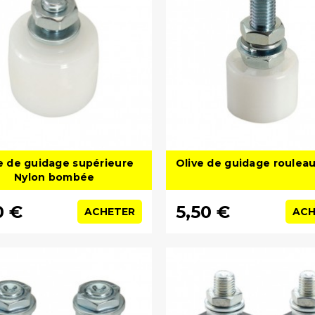
e de guidage supérieure
Olive de guidage roulea
Nylon bombée
0 €
5,50 €
ACHETER
ACH