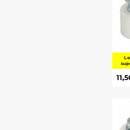
Lo
sup
11,