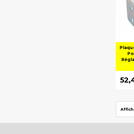
Plaqu
Po
Régla
52,
Affich