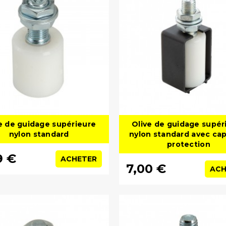
e de guidage supérieure
Olive de guidage supér
nylon standard
nylon standard avec ca
protection
9 €
ACHETER
7,00 €
ACH