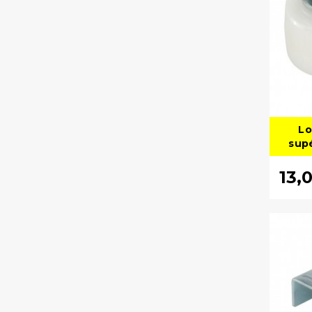
Lo
sup
13,