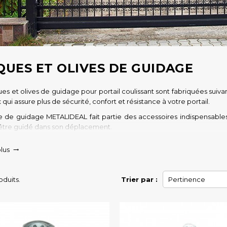
QUES ET OLIVES DE GUIDAGE
es et olives de guidage pour portail coulissant sont fabriquées suivant 
 qui assure plus de sécurité, confort et résistance à votre portail.
 de guidage METALIDEAL fait partie des accessoires indispensables 
’être guidé dans son déplacement.
s pour portail coulissant METALIDEAL sont disponibles en différentes 
plus

roduits.
Trier par :
Pertinence