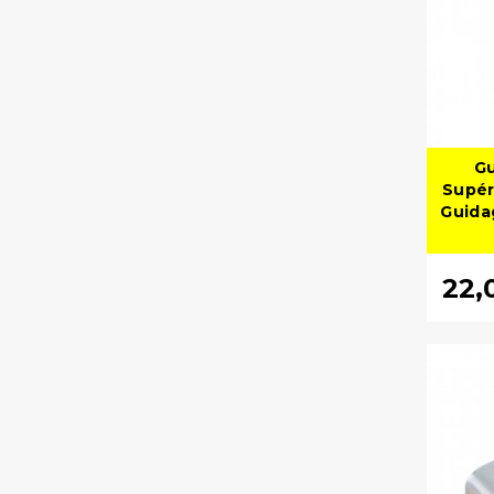
Gu
Supér
Guida
22,