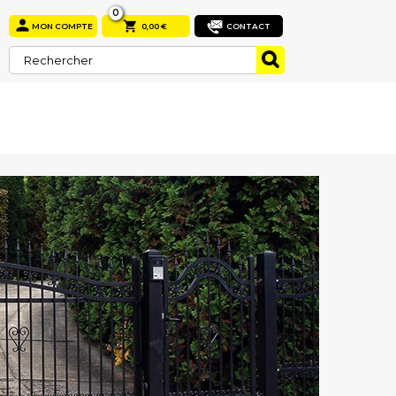
0


MON COMPTE
0,00 €
CONTACT