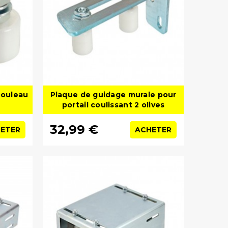
rouleau
Plaque de guidage murale pour
portail coulissant 2 olives
32,99 €
ETER
ACHETER