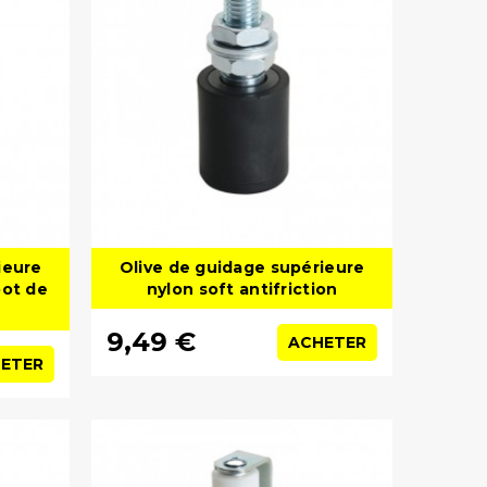
ieure
Olive de guidage supérieure
pot de
nylon soft antifriction
9,49 €
ACHETER
ETER