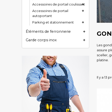
Accessoires de portail coulissant

Accessoires de portail

autoportant
Parking et stationnement

Éléments de ferronnerie

GON
Garde corps inox

Les gonds
assure pl
sceller, 
platine.
Il y a 13 p