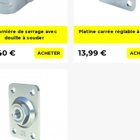
rnière de serrage avec
Platine carrée réglable à
douille à souder
40 €
13,99 €
ACHETER
ACH