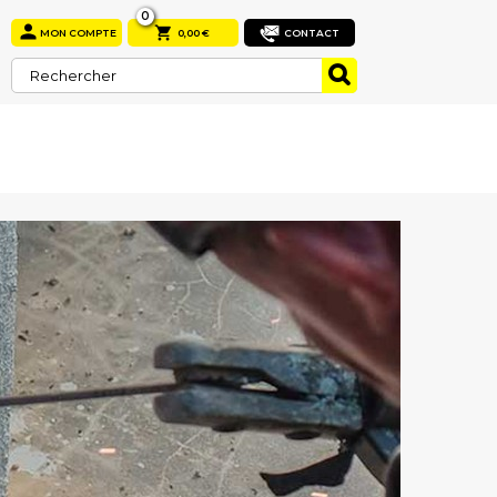
0


MON COMPTE
0,00 €
CONTACT