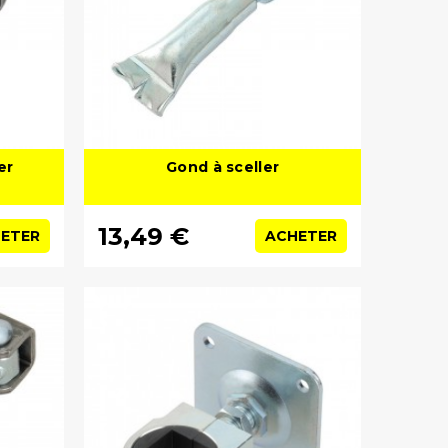
er
Gond à sceller
13,49 €
ETER
ACHETER