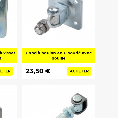
à visser
Gond à boulon en U soudé avec
t
douille
23,50 €
ETER
ACHETER