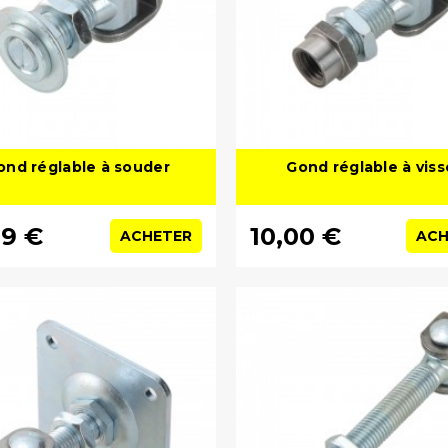
ond réglable à souder
Gond réglable à viss
99 €
10,00 €
ACHETER
ACH