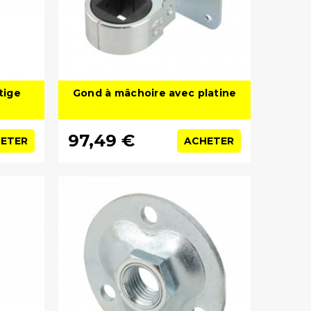
tige
Gond à mâchoire avec platine
97,49 €
ETER
ACHETER