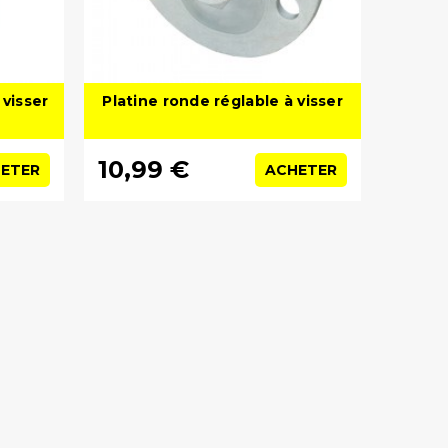
 visser
Platine ronde réglable à visser
10,99 €
ETER
ACHETER