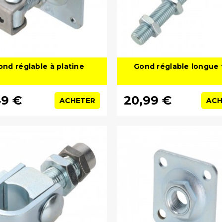
ond réglable à platine
Gond réglable longue 
49 €
20,99 €
ACHETER
ACH