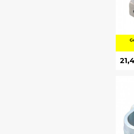
G
21,