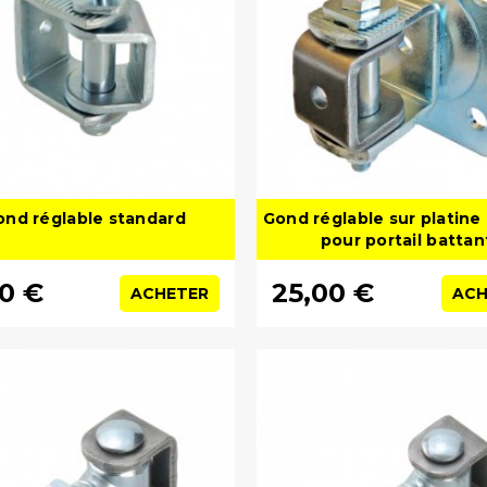
ond réglable standard
Gond réglable sur platine 
pour portail battan
50 €
25,00 €
ACHETER
ACH