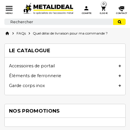
0



MENU
COMPTE
0,00 €
CONTACT
home

FAQs

Quel délai de livraison pour ma commande ?
LE CATALOGUE
Accessoires de portail

Éléments de ferronnerie

Garde corps inox

NOS PROMOTIONS