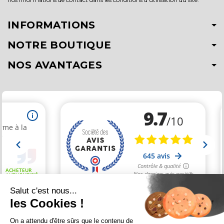
INFORMATIONS
NOTRE BOUTIQUE
NOS AVANTAGES
Salut c'est nous...
les Cookies !
Marchand approuvé par la Société des Avis Garantis,
cliquez ici
On a attendu d'être sûrs que le contenu de
pour vérifier
.