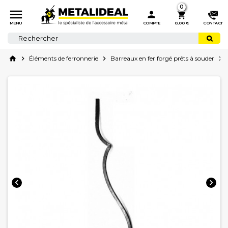
0



MENU
COMPTE
0,00 €
CONTACT
home

Éléments de ferronnerie

Barreaux en fer forgé prêts à souder


