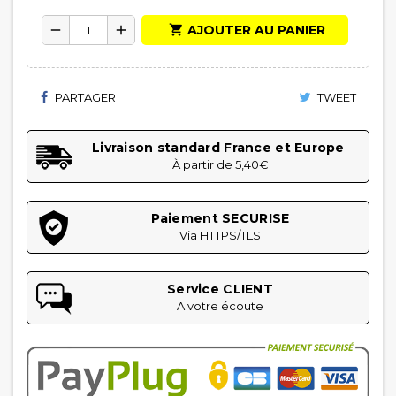

AJOUTER AU PANIER
remove
add
PARTAGER
TWEET
Livraison standard France et Europe
À partir de 5,40€
Paiement SECURISE
Via HTTPS/TLS
Service CLIENT
A votre écoute