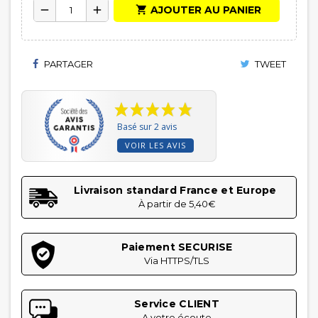

AJOUTER AU PANIER
remove
add
PARTAGER
TWEET
Basé sur 2 avis
VOIR LES AVIS
Livraison standard France et Europe
À partir de 5,40€
Paiement SECURISE
Via HTTPS/TLS
Service CLIENT
A votre écoute