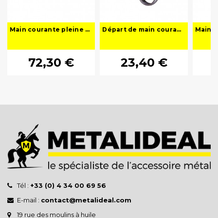
Main courante pleine moulurée Baroque
Départ de main courante mouluré Romane
72,30 €
23,40 €
Tél :
+33 (0) 4 34 00 69 56
E-mail :
contact@metalideal.com
19 rue des moulins à huile