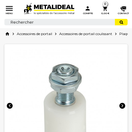
0



MENU
COMPTE
0,00 €
CONTACT
home

Accessoires de portail

Accessoires de portail coulissant

Plaques

