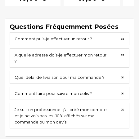
Questions Fréquemment Posées
Comment puis-je effectuer un retour ?
insert_link
À quelle adresse dois-je effectuer mon retour
insert_link
?
Quel délai de livraison pour ma commande ?
insert_link
Comment faire pour suivre mon colis ?
insert_link
Je suis un professionnel, j'ai créé mon compte
insert_link
et je ne vois pas les -10% affichés sur ma
commande ou mon devis.