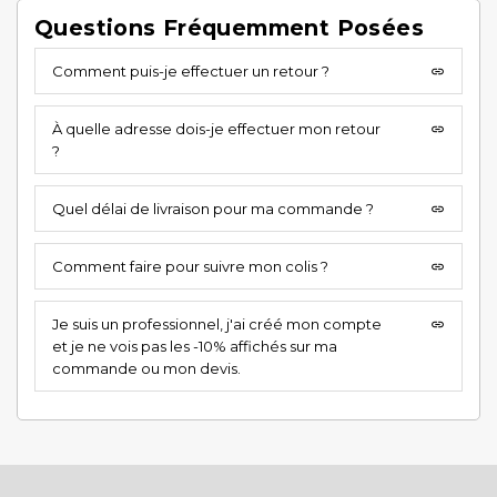
Questions Fréquemment Posées
Comment puis-je effectuer un retour ?
insert_link
À quelle adresse dois-je effectuer mon retour
insert_link
?
Quel délai de livraison pour ma commande ?
insert_link
Comment faire pour suivre mon colis ?
insert_link
Je suis un professionnel, j'ai créé mon compte
insert_link
et je ne vois pas les -10% affichés sur ma
commande ou mon devis.