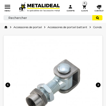
0



MENU
COMPTE
0,00 €
CONTACT
home

Accessoires de portail

Accessoires de portail battant

Gonds de 

