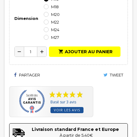
M18
M20
Dimension
M22
M24
M27

AJOUTER AU PANIER
remove
add
PARTAGER
TWEET
Basé sur 3 avis
VOIR LES AVIS
Livraison standard France et Europe
À partir de 5,40€