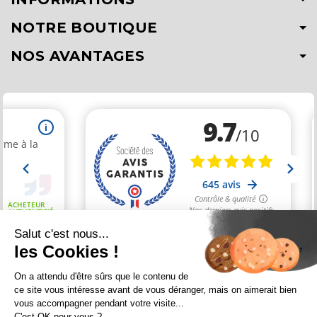
NOTRE BOUTIQUE
NOS AVANTAGES
Salut c'est nous...
les Cookies !
Marchand approuvé par la Société des Avis Garantis,
cliquez ici
On a attendu d'être sûrs que le contenu de
pour vérifier
.
ce site vous intéresse avant de vous déranger, mais on aimerait bien
vous accompagner pendant votre visite...
Conception
Agence Multi Web
| Identité visuelle et supports
Victoria
C'est OK pour vous ?