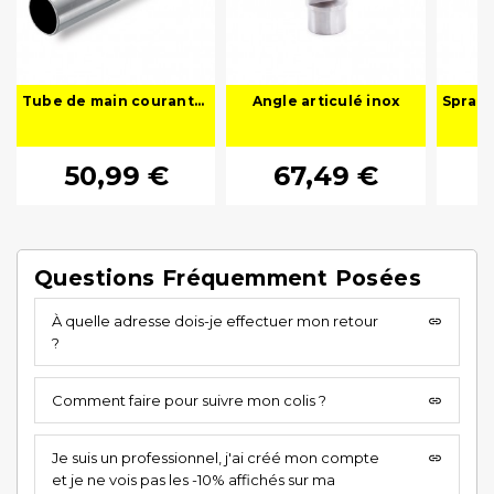
Tube de main courante - rond en inox
Angle articulé inox
50,99 €
67,49 €
Questions Fréquemment Posées
À quelle adresse dois-je effectuer mon retour
insert_link
?
Comment faire pour suivre mon colis ?
insert_link
Je suis un professionnel, j'ai créé mon compte
insert_link
et je ne vois pas les -10% affichés sur ma