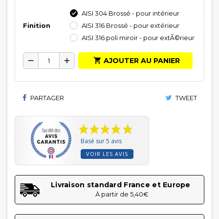
AISI 304 Brossé - pour intérieur

Finition
AISI 316 Brossé - pour extérieur
AISI 316 poli miroir - pour extÃ©rieur

AJOUTER AU PANIER
remove
add
PARTAGER
TWEET
Basé sur 5 avis
VOIR LES AVIS
Livraison standard France et Europe
À partir de 5,40€