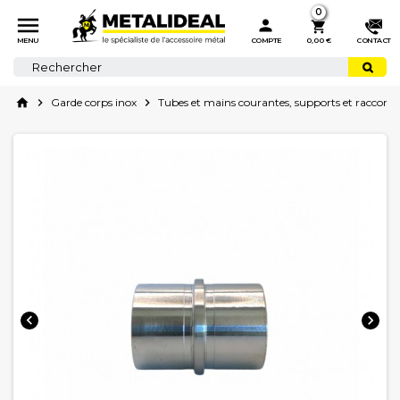
0



MENU
COMPTE
0,00 €
CONTACT
home

Garde corps inox

Tubes et mains courantes, supports et raccords

