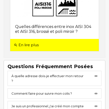
Quelles différences entre inox AISI 304
et AISI 316, brossé et poli miroir ?
En lire plus
search
Questions Fréquemment Posées
À quelle adresse dois-je effectuer mon retour
insert_link
?
Comment faire pour suivre mon colis ?
insert_link
Je suis un professionnel, j'ai créé mon compte
insert_link