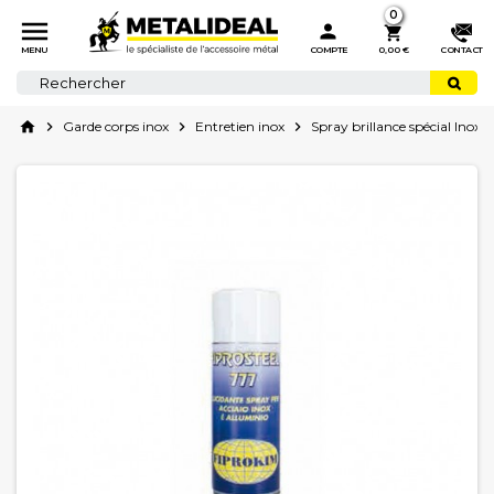
0



MENU
COMPTE
0,00 €
CONTACT
home

Garde corps inox

Entretien inox

Spray brillance spécial Inox -