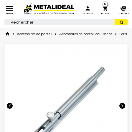
0



MENU
COMPTE
0,00 €
CONTACT
home

Accessoires de portail

Accessoires de portail coulissant

Serrure

