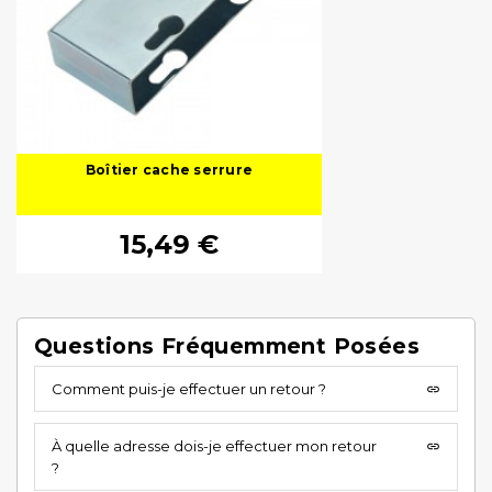
Boîtier cache serrure
15,49 €
Questions Fréquemment Posées
Comment puis-je effectuer un retour ?
insert_link
À quelle adresse dois-je effectuer mon retour
insert_link
?