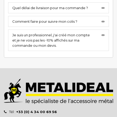
Quel délai de livraison pour ma commande ?
insert_link
Comment faire pour suivre mon colis ?
insert_link
Je suis un professionnel, j'ai créé mon compte
insert_link
et je ne vois pas les -10% affichés sur ma
commande ou mon devis.
Tél :
+33 (0) 4 34 00 69 56