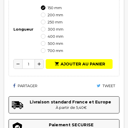
150 mm

200 mm
250 mm
Longueur
300 mm
400 mm
500 mm
700 mm

AJOUTER AU PANIER
remove
add
PARTAGER
TWEET
Livraison standard France et Europe
À partir de 5,40€
Paiement SECURISE