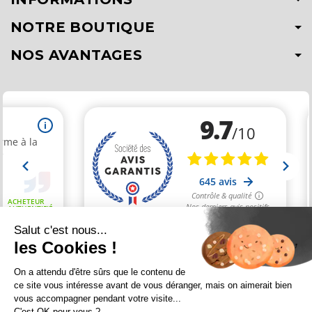
NOTRE BOUTIQUE
NOS AVANTAGES
Salut c'est nous...
les Cookies !
Marchand approuvé par la Société des Avis Garantis,
cliquez ici
On a attendu d'être sûrs que le contenu de
pour vérifier
.
ce site vous intéresse avant de vous déranger, mais on aimerait bien
vous accompagner pendant votre visite...
Conception
Agence Multi Web
| Identité visuelle et supports
Victoria
C'est OK pour vous ?