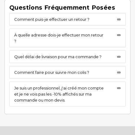
Questions Fréquemment Posées
Comment puis-je effectuer un retour ?
insert_link
À quelle adresse dois-je effectuer mon retour
insert_link
?
Quel délai de livraison pour ma commande ?
insert_link
Comment faire pour suivre mon colis ?
insert_link
Je suis un professionnel, j'ai créé mon compte
insert_link
et je ne vois pas les -10% affichés sur ma
commande ou mon devis.