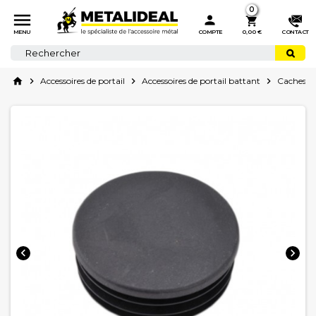
0



MENU
COMPTE
0,00 €
CONTACT
home

Accessoires de portail

Accessoires de portail battant

Caches et

