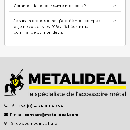
Comment faire pour suivre mon colis ?
insert_link
Je suis un professionnel, j'ai créé mon compte
insert_link
et je ne vois pas les -10% affichés sur ma
commande ou mon devis.
Tél :
+33 (0) 4 34 00 69 56
E-mail :
contact@metalideal.com
19 rue des moulins à huile