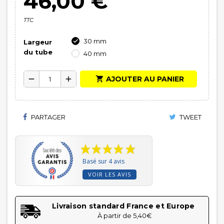
46,00 €
TTC
30 mm

Largeur
du tube
40 mm

AJOUTER AU PANIER
remove
add
PARTAGER
TWEET
Basé sur 4 avis
VOIR LES AVIS
Livraison standard France et Europe
À partir de 5,40€