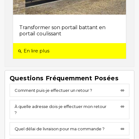
Transformer son portail battant en
portail coulissant
En lire plus
search
Questions Fréquemment Posées
Comment puis-je effectuer un retour ?
insert_link
À quelle adresse dois-je effectuer mon retour
insert_link
?
Quel délai de livraison pour ma commande ?
insert_link