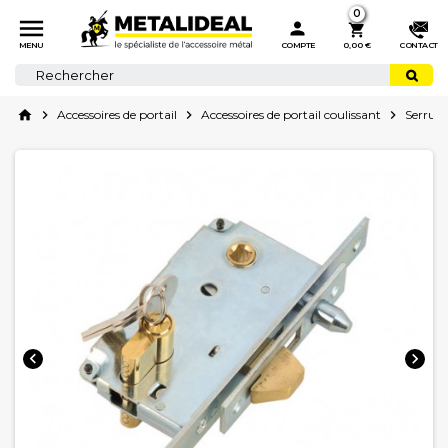
0



MENU
COMPTE
0,00 €
CONTACT
home

Accessoires de portail

Accessoires de portail coulissant

Serrure

