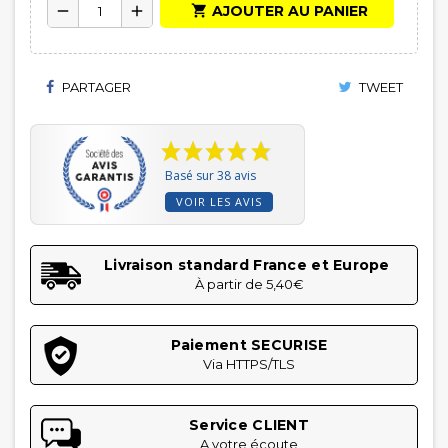

AJOUTER AU PANIER
remove
add
PARTAGER
TWEET
Basé sur 38 avis
VOIR LES AVIS
Livraison standard France et Europe
À partir de 5,40€
Paiement SECURISE
Via HTTPS/TLS
Service CLIENT
A votre écoute