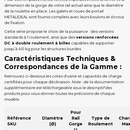
dimension de la gorge de votre rail actuel ainsi que le diamètre
de la roulette en place. Les galets et roues de portail
METALIDEAL sont fournis complets avec leurs boulons et écrous
de fixation.
Cette série propose le choix de la puissance : des versions
standards à 1 roulement, ainsi que des
versions renforcées
DC à double roulement à billes
capables de supporter
jusqu’à 410 kg pour les structures lourdes.
Caractéristiques Techniques &
Correspondances de la Gamme :
Retrouvez ci-dessous les cotes d'usine et capacités de charge
certifiées pour chaque déclinaison.
Note : de la documentation
supplémentaire est téléchargeable sous le descriptif des
produits pour vous donner toutes les précisions de chaque
modèle.
Pour
Référence
Diamètre
Rail
Type de
Char
SKU
(Ø)
Gorge
Roulement
Max
U