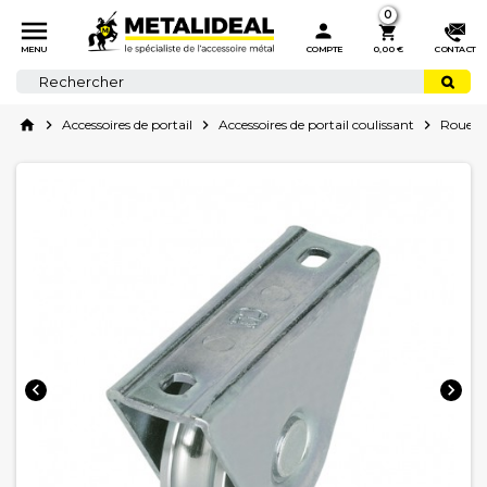
0



MENU
COMPTE
0,00 €
CONTACT
home

Accessoires de portail

Accessoires de portail coulissant

Roues e

