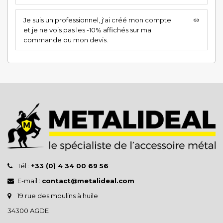
Je suis un professionnel, j'ai créé mon compte
insert_link
et je ne vois pas les -10% affichés sur ma
commande ou mon devis.
Tél :
+33 (0) 4 34 00 69 56
E-mail :
contact@metalideal.com
19 rue des moulins à huile
34300 AGDE