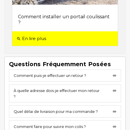
Comment installer un portail coulissant
?
En lire plus
search
Questions Fréquemment Posées
Comment puis-je effectuer un retour ?
insert_link
À quelle adresse dois-je effectuer mon retour
insert_link
?
Quel délai de livraison pour ma commande ?
insert_link
Comment faire pour suivre mon colis ?
insert_link