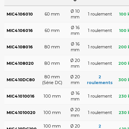
Ø 10
MIC4106010
60 mm
1 roulement
100 
mm
Ø 16
MIC4106016
60 mm
1 roulement
100 
mm
Ø 16
MIC4108016
80 mm
1 roulement
200 
mm
Ø 20
MIC4108020
80 mm
1 roulement
200 
mm
80 mm
Ø 20
2
MIC410DC80
300 
(Série DC)
mm
roulements
Ø 16
MIC41010016
100 mm
1 roulement
230 
mm
Ø 20
MIC41010020
100 mm
1 roulement
230 
mm
100 mm
Ø 20
2