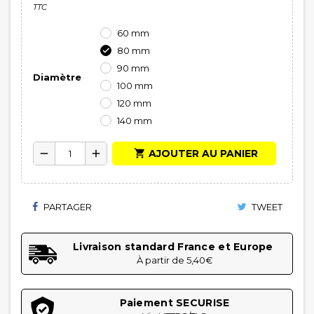
TTC
60 mm
80 mm

90 mm
Diamètre
100 mm
120 mm
140 mm

AJOUTER AU PANIER
remove
add
PARTAGER
TWEET
Livraison standard France et Europe
À partir de 5,40€
Paiement SECURISE