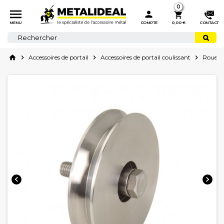
0



MENU
COMPTE
0,00 €
CONTACT
home

Accessoires de portail

Accessoires de portail coulissant

Roues e

