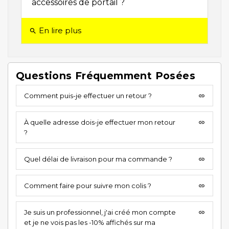
accessoires de portail ?
En lire plus
search
Questions Fréquemment Posées
Comment puis-je effectuer un retour ?
insert_link
À quelle adresse dois-je effectuer mon retour
insert_link
?
Quel délai de livraison pour ma commande ?
insert_link
Comment faire pour suivre mon colis ?
insert_link
Je suis un professionnel, j'ai créé mon compte
insert_link
et je ne vois pas les -10% affichés sur ma