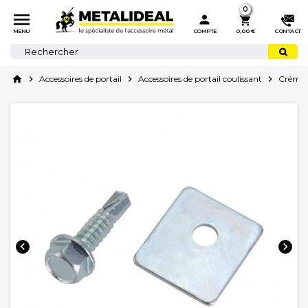
0



MENU
COMPTE
0,00 €
CONTACT
home

Accessoires de portail

Accessoires de portail coulissant

Crémail

