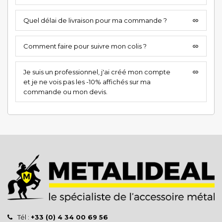
Quel délai de livraison pour ma commande ?
insert_link
Comment faire pour suivre mon colis ?
insert_link
Je suis un professionnel, j'ai créé mon compte
insert_link
et je ne vois pas les -10% affichés sur ma
commande ou mon devis.
Tél :
+33 (0) 4 34 00 69 56