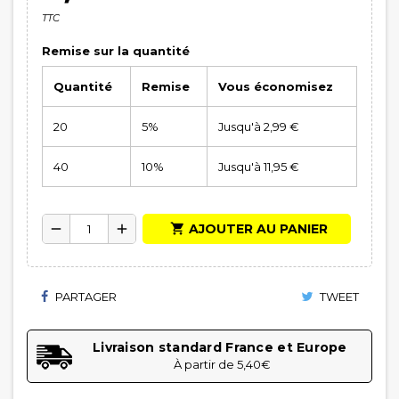
TTC
Remise sur la quantité
Quantité
Remise
Vous économisez
20
5%
Jusqu'à 2,99 €
40
10%
Jusqu'à 11,95 €

AJOUTER AU PANIER
remove
add
PARTAGER
TWEET
Livraison standard France et Europe
À partir de 5,40€