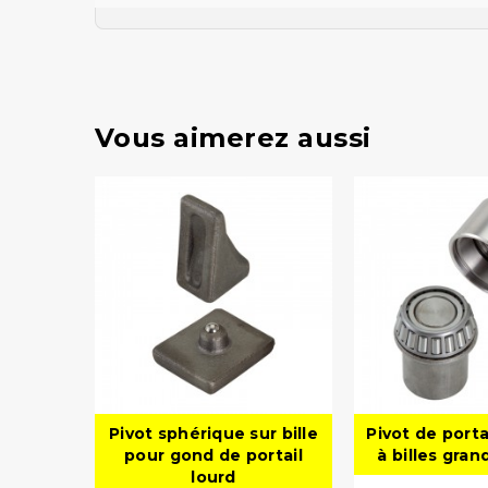
Vous aimerez aussi
Pivot sphérique sur bille
Pivot de porta
pour gond de portail
à billes gra
lourd