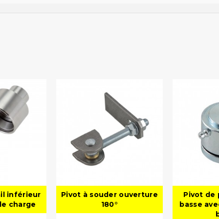
il inférieur
Pivot à souder ouverture
Pivot de 
nde charge
180°
basse ave