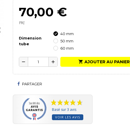
70,00 €
TTC

40 mm

Dimension
50 mm
tube
60 mm

AJOUTER AU PANIER
remove
add
PARTAGER
Basé sur 3 avis
VOIR LES AVIS