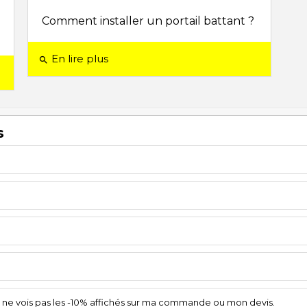
Comment installer un portail battant ?
En lire plus
search
s
je ne vois pas les -10% affichés sur ma commande ou mon devis.