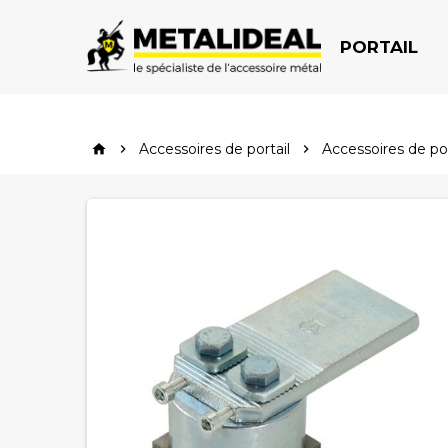
PORTAIL
Accessoires de portail
Accessoires de por


home