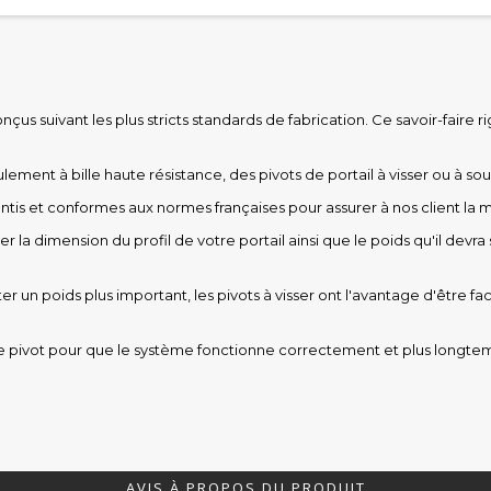
nçus suivant les plus stricts standards de fabrication. Ce savoir-faire 
lement à bille haute résistance, des pivots de portail à visser ou à s
ntis et conformes aux normes françaises pour assurer à nos client la me
 la dimension du profil de votre portail ainsi que le poids qu'il devra 
n poids plus important, les pivots à visser ont l'avantage d'être facile
le pivot pour que le système fonctionne correctement et plus longte
AVIS À PROPOS DU PRODUIT