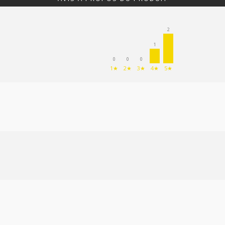
2
1
0
0
0
1★
2★
3★
4★
5★