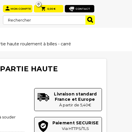
0


MON COMPTE
0,00 €
CONTACT
rtie haute roulement à billes - carré
 PARTIE HAUTE
É
Livraison standard
France et Europe
À partir de 5,40€
 à souder
Paiement SECURISE
Via HTTPS/TLS