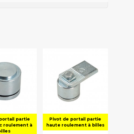
portail partie
Pivot de portail partie
c roulement à
haute roulement à billes
billes