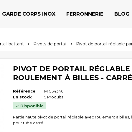
GARDE CORPS INOX
FERRONNERIE
BLOG
tail battant
Pivots de portail
Pivot de portail réglable pa


PIVOT DE PORTAIL RÉGLABLE
ROULEMENT À BILLES - CARR
Référence
MIC34340
En stock
5 Produits
Disponible

Partie haute pivot de portail réglable avec roulement à billes,
pour tube carré.